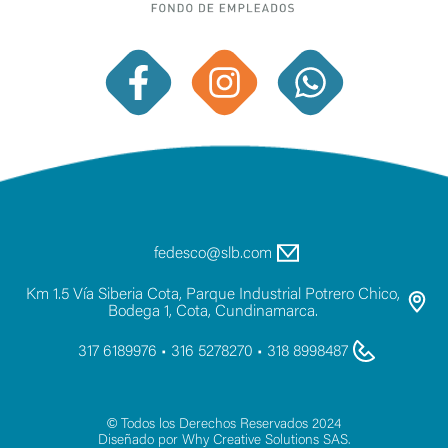
F
I
W
a
n
h
c
s
a
e
t
t
b
a
s
o
g
a
o
r
p
a
p
fedesco@slb.com
m
Km 1.5 Vía Siberia Cota, Parque Industrial Potrero Chico,
Bodega 1, Cota, Cundinamarca.
317 6189976 • 316 5278270 • 318 8998487
© Todos los Derechos Reservados 2024
Diseñado por Why Creative Solutions SAS.