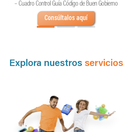
– Cuadro Control Guía Código de Buen Gobierno
– Cuadro Control Guía Código de Buen Gobierno
Consúltalos aquí
Consúltalos aquí
Explora nuestros
servicios