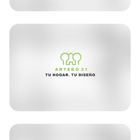
Conoce más
310 5675748
Alexandra Aguirre
ARTEKO 21