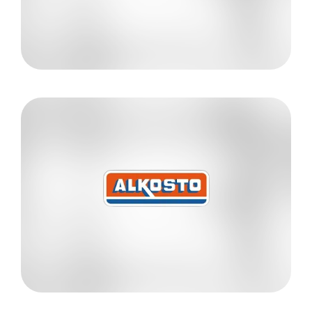
TSIRVE
Conoce más
318 5860958
Martha Castro
ALKOSTO