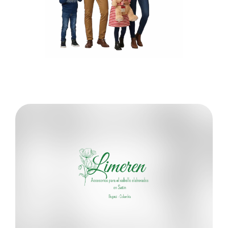
Conoce más
318 3400999
Paula Andrea Salgado Rosas
LIMEREN