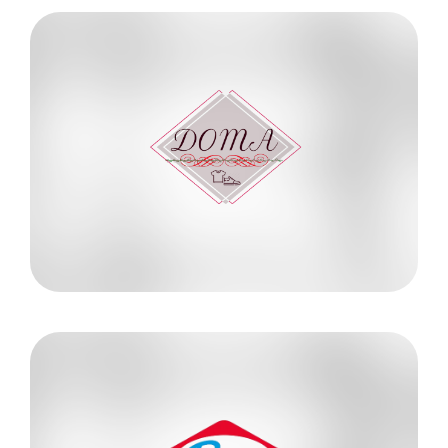
Más información
320 3823575
Luz Marina Lozano
DOMA
Conoce más