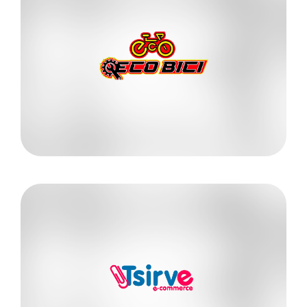
Conoce más
320 9099768
Magda Liliana Useda
ECOBICIS
Conoce más
310 2177864
Giovanni Ortiz