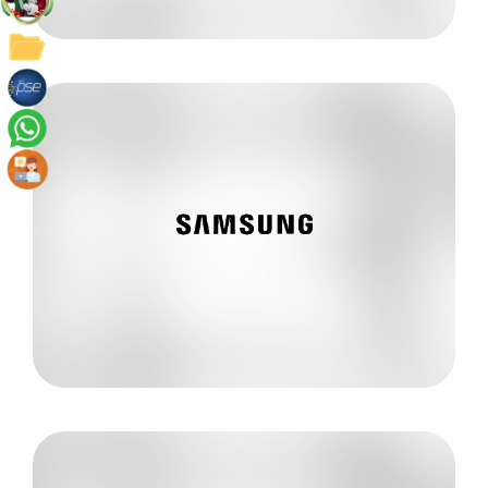
Conoce más
320 8298745
John Alexander Morales Porras
SAMSUNG