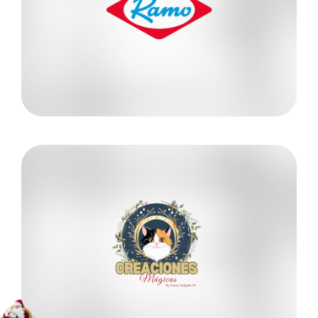
318 3795721
William Correa
RAMO
Más información
300 8730970
Diana Delgado
CREACIONES MÁGICAS