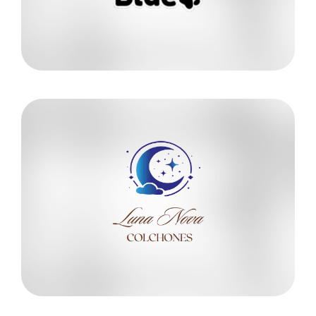
BLUE PET STORE
Más información
320 4850164
Hermelinda Cristancho
COLCHONES
LUNA NOVA