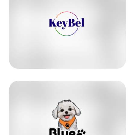
Más información
314 4120153
Óscar Vera
KEYBEL
Conoce más
302 8179704
Laura Camila Guisao